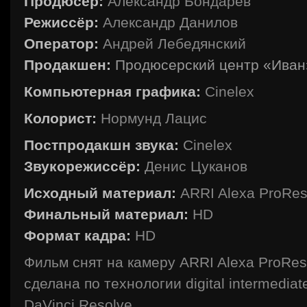
Продюсер:
Александр Бондарев
Режиссёр:
Александр Данилов
Оператор:
Андрей Лебедянский
Продакшен:
Продюсерский центр «Иван
Компьютерная графика:
Cinelex
Колорист:
Нормунд Лацис
Постпродакшн звука:
Cinelex
Звукорежиссёр:
Денис Цуканов
Исходный материал:
ARRI Alexa ProRe
Финальный материал:
HD
Формат кадра:
HD
Фильм снят на камеру ARRI Alexa ProRes
сделана по технологии digital intermedi
DaVinci Resolve.