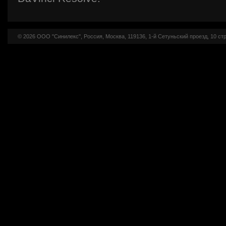
© 2026 ООО "Синилекс", Россия, Москва, 119136, 1-й Сетуньский проезд, 10 стр