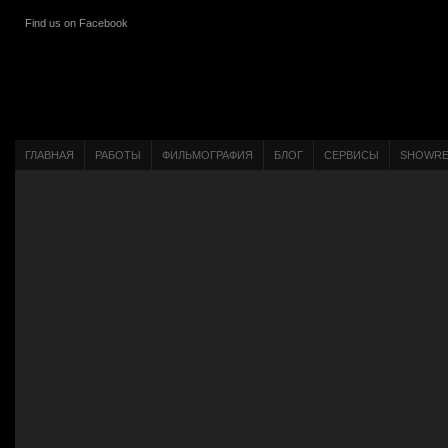
Find us on Facebook
ГЛАВНАЯ
РАБОТЫ
ФИЛЬМОГРАФИЯ
БЛОГ
СЕРВИСЫ
SHOWRE