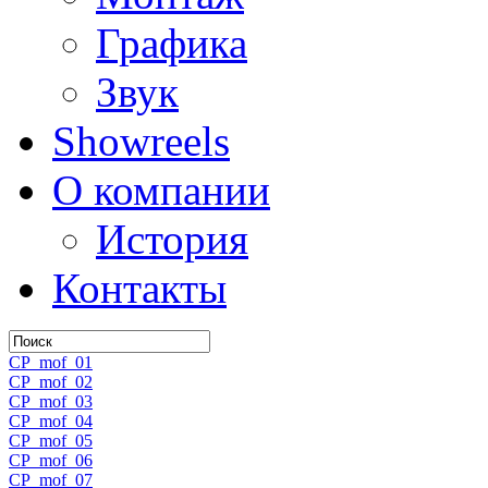
Графика
Звук
Showreels
О компании
История
Контакты
CP_mof_01
CP_mof_02
CP_mof_03
CP_mof_04
CP_mof_05
CP_mof_06
CP_mof_07