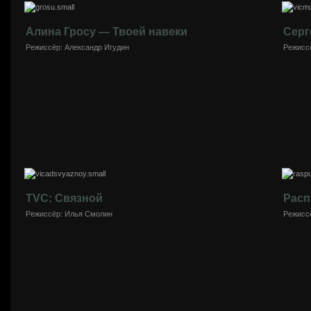
Алина Гросу — Твоей навеки
Серг
Режиссёр: Александр Игудин
Режисс
TVC: Связной
Расп
Режиссёр: Илья Смолин
Режиссё