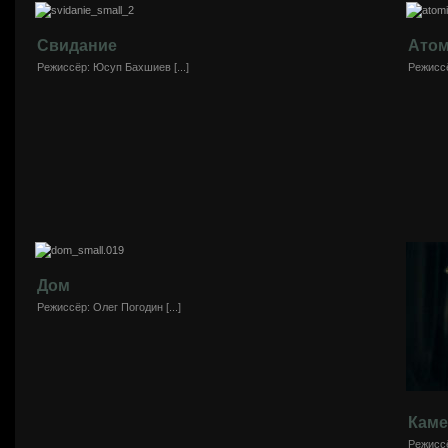
Свидание
Ато
Режиссёр: Юсуп Бахшиев [...]
Режиссё
Дом
Режиссёр: Олег Погодин [...]
Каме
Режиссё