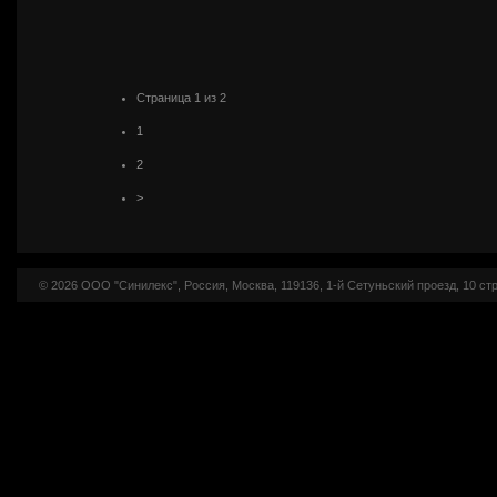
Страница 1 из 2
1
2
>
© 2026 ООО "Синилекс", Россия, Москва, 119136, 1-й Сетуньский проезд, 10 стр