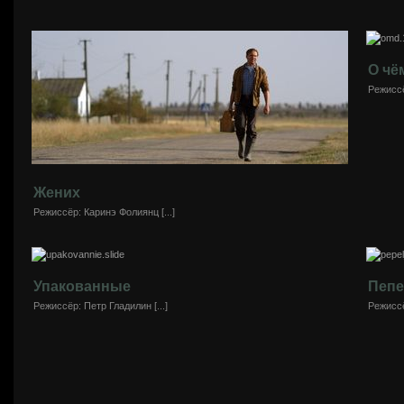
О чё
Режиссё
Жених
Режиссёр: Каринэ Фолиянц [...]
Упакованные
Пепе
Режиссёр: Петр Гладилин [...]
Режиссё